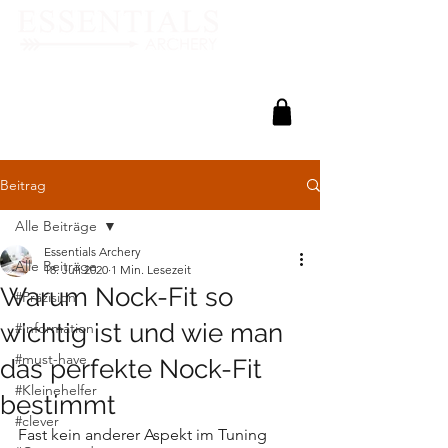
Beitrag
Alle Beiträge
Essentials Archery
Alle Beiträge
18. Juli 2020
1 Min. Lesezeit
Warum Nock-Fit so
#Präzision
wichtig ist und wie man
#Information
#must-have
das perfekte Nock-Fit
#Kleinehelfer
bestimmt
#clever
Fast kein anderer Aspekt im Tuning 