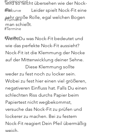
#Compound
wird so leicht übersehen wie der Nock-
Fit!                Leider spielt Nock-Fit eine 
#Recurve
sehr große Rolle, egal welchen Bogen 
#Turniere
man schießt.
#Termine
#Tuning
Weißt Du was Nock-Fit bedeutet und 
wie das perfekte Nock-Fit aussieht?
Nock-Fit ist die Klemmung der Nocke 
auf der Mittenwicklung deiner Sehne.    
                 Diese Klemmung sollte 
weder zu fest noch zu locker sein. 
Wobei zu fest hier einen viel größeren, 
negativeren Einfluss hat. Falls Du einen 
schlechten Riss durchs Papier beim 
Papiertest nicht wegbekommst, 
versuche das Nock-Fit zu prüfen und 
lockerer zu machen. Bei zu festem 
Nock-Fit reagiert Dein Pfeil übermäßig 
weich. 