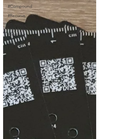
#Compound
#Recurve
#Turniere
#Termine
#Tuning