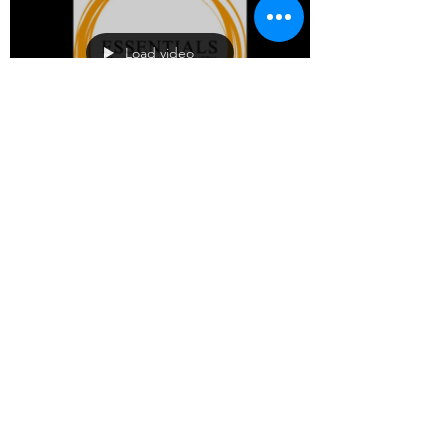
Markt. Doch nun gibt es mit Essentials
Archery eine neue Marke und...
Load video
8. Mai 2020
1 Min. Lesezeit
Die Loop Card – Das 3
in 1 Tool für