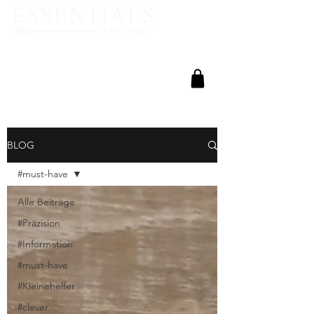
BLOG
#must-have
Alle Beiträge
#Präzision
#Information
#must-have
#Kleinehelfer
#clever